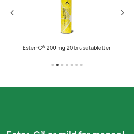
Ester-C® pulver 150 g
Ester-C® er mild for magen!