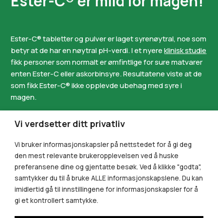
Ester-C® tabletter og pulver er laget syrenøytral, noe som
betyr at de har en nøytral pH-verdi. I et nyere
klinisk studie
fikk personer som normalt er ømfintlige for sure matvarer
enten Ester-C eller askorbinsyre. Resultatene viste at de
som fikk Ester-C® ikke opplevde ubehag med syre i
magen.
Ester-C® tilbyr c-vitamin i flere former og egner seg
utmerket for hele familien. Du kan finne både tabletter,
Vi verdsetter ditt privatliv
pulver og brusetabletter, alt etter hva du og dine
foretrekker.
Vi bruker informasjonskapsler på nettstedet for å gi deg
den mest relevante brukeropplevelsen ved å huske
preferansene dine og gjentatte besøk. Ved å klikke "godta",
samtykker du til å bruke ALLE informasjonskapslene. Du kan
imidlertid gå til innstillingene for informasjonskapsler for å
gi et kontrollert samtykke.